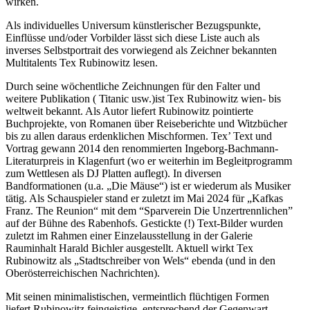
wirken.
Als individuelles Universum künstlerischer Bezugspunkte,
Einflüsse und/oder Vorbilder lässt sich diese Liste auch als
inverses Selbstportrait des vorwiegend als Zeichner bekannten
Multitalents Tex Rubinowitz lesen.
Durch seine wöchentliche Zeichnungen für den Falter und
weitere Publikation ( Titanic usw.)ist Tex Rubinowitz wien- bis
weltweit bekannt. Als Autor liefert Rubinowitz pointierte
Buchprojekte, von Romanen über Reiseberichte und Witzbücher
bis zu allen daraus erdenklichen Mischformen. Tex’ Text und
Vortrag gewann 2014 den renommierten Ingeborg-Bachmann-
Literaturpreis in Klagenfurt (wo er weiterhin im Begleitprogramm
zum Wettlesen als DJ Platten auflegt). In diversen
Bandformationen (u.a. „Die Mäuse“) ist er wiederum als Musiker
tätig. Als Schauspieler stand er zuletzt im Mai 2024 für „Kafkas
Franz. The Reunion“ mit dem “Sparverein Die Unzertrennlichen”
auf der Bühne des Rabenhofs. Gestickte (!) Text-Bilder wurden
zuletzt im Rahmen einer Einzelausstellung in der Galerie
Rauminhalt Harald Bichler ausgestellt. Aktuell wirkt Tex
Rubinowitz als „Stadtschreiber von Wels“ ebenda (und in den
Oberösterreichischen Nachrichten).
Mit seinen minimalistischen, vermeintlich flüchtigen Formen
liefert Rubinowitz feingeistige, entsprechend der Gegenwart