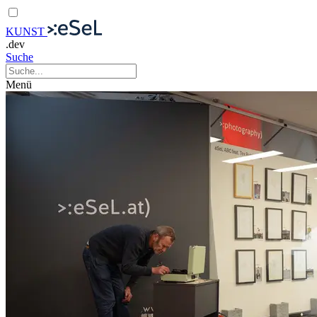
KUNST
.dev
Suche
Menü