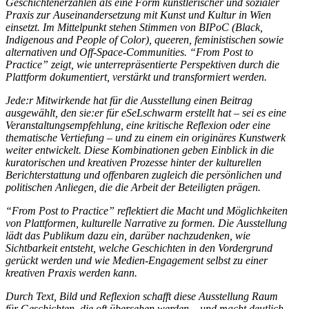
Geschichtenerzählen als eine Form künstlerischer und sozialer
Praxis zur Auseinandersetzung mit Kunst und Kultur in Wien
einsetzt. Im Mittelpunkt stehen Stimmen von BIPoC (Black,
Indigenous and People of Color), queeren, feministischen sowie
alternativen und Off-Space-Communities. “From Post to
Practice” zeigt, wie unterrepräsentierte Perspektiven durch die
Plattform dokumentiert, verstärkt und transformiert werden.
Jede:r Mitwirkende hat für die Ausstellung einen Beitrag
ausgewählt, den sie:er für eSeLschwarm erstellt hat – sei es eine
Veranstaltungsempfehlung, eine kritische Reflexion oder eine
thematische Vertiefung – und zu einem ein originäres Kunstwerk
weiter entwickelt. Diese Kombinationen geben Einblick in die
kuratorischen und kreativen Prozesse hinter der kulturellen
Berichterstattung und offenbaren zugleich die persönlichen und
politischen Anliegen, die die Arbeit der Beteiligten prägen.
“From Post to Practice” reflektiert die Macht und Möglichkeiten
von Plattformen, kulturelle Narrative zu formen. Die Ausstellung
lädt das Publikum dazu ein, darüber nachzudenken, wie
Sichtbarkeit entsteht, welche Geschichten in den Vordergrund
gerückt werden und wie Medien-Engagement selbst zu einer
kreativen Praxis werden kann.
Durch Text, Bild und Reflexion schafft diese Ausstellung Raum
für Geschichten, die oft übersehen werden – und macht deutlich,