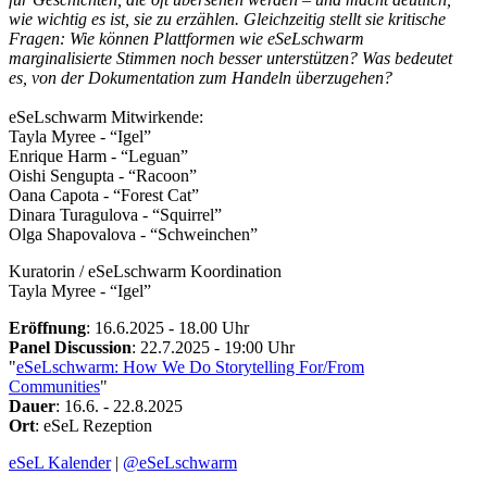
wie wichtig es ist, sie zu erzählen. Gleichzeitig stellt sie kritische
Fragen: Wie können Plattformen wie eSeLschwarm
marginalisierte Stimmen noch besser unterstützen? Was bedeutet
es, von der Dokumentation zum Handeln überzugehen?
eSeLschwarm Mitwirkende:
Tayla Myree - “Igel”
Enrique Harm - “Leguan”
Oishi Sengupta - “Racoon”
Oana Capota - “Forest Cat”
Dinara Turagulova - “Squirrel”
Olga Shapovalova - “Schweinchen”
Kuratorin / eSeLschwarm Koordination
Tayla Myree - “Igel”
Eröffnung
: 16.6.2025 - 18.00 Uhr
Panel Discussion
: 22.7.2025 - 19:00 Uhr
"
eSeLschwarm: How We Do Storytelling For/From
Communities
"
Dauer
: 16.6. - 22.8.2025
Ort
: eSeL Rezeption
eSeL Kalender
|
@eSeLschwarm