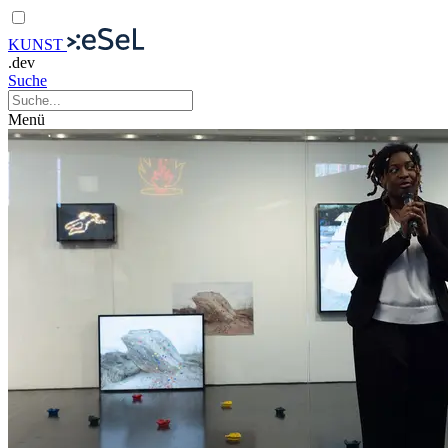
KUNST
.dev
Suche
Menü